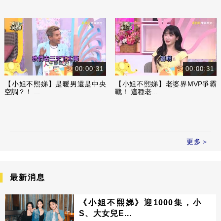
00:00:31
00:00:31
【小姐不熙娣】是暖男還是中央
【小姐不熙娣】老婆界MVP爭霸
空調？！ ...
戰！ 這種老...
更多＞
最新消息
《小姐不熙娣》迎1000集，小
S、大女兒E...