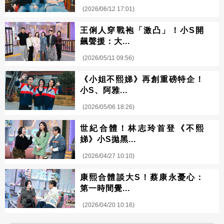
(2026/06/12 17:01)
王俐人穿戰袍「激凸」！小S開
飆聲援：大...
(2026/05/11 09:56)
《小姐不熙娣》再創重磅特企！
小S、阿雅...
(2026/05/06 18:26)
世紀合體！林志玲首登《不熙
娣》小S拋黑...
(2026/04/27 10:10)
康熙合體談大S！蔡康永憂心：
第一時間覺...
(2026/04/20 10:16)