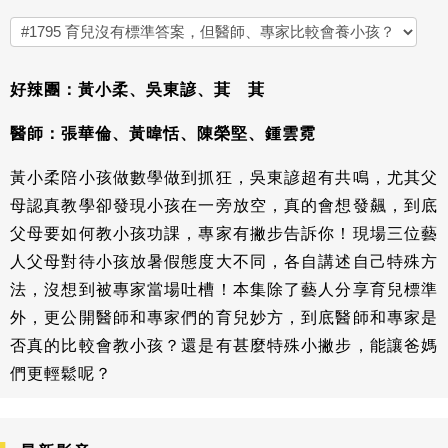
好辣團：黃小柔、吳東諺、萁 萁
醫師：張華倫、黃暐恬、陳榮堅、鍾雲霓
黃小柔陪小孩做數學做到抓狂，吳東諺超有共鳴，尤其父
母認真教學卻發現小孩在一旁放空，真的會想發飆，到底
父母要如何教小孩功課，專家有撇步告訴你！現場三位藝
人父母對待小孩放暑假態度大不同，各自講述自己特殊方
法，沒想到被專家當場吐槽！本集除了藝人分享育兒標準
外，更公開醫師和專家們的育兒妙方，到底醫師和專家是
否真的比較會教小孩？還是有甚麼特殊小撇步，能讓爸媽
們更輕鬆呢？