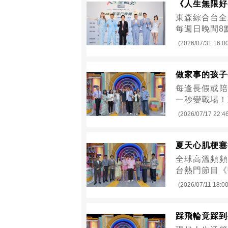
《人生無限好
東森綜合台全
每週日晚間8
(2026/07/31 16:0
做家事的孩子
每逢長假或陪
一秒變戰場！
(2026/07/17 22:4
夏天心肌梗塞
全球高溫頻頻
台熱門節目《
(2026/07/11 18:00
踩飛輪竟踩到