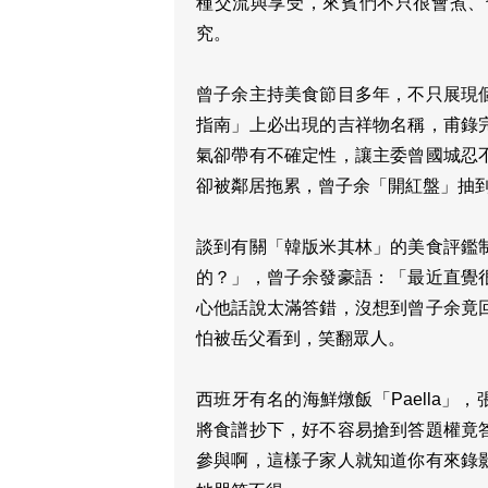
種交流與享受，來賓們不只很會煮、
究。
曾子余主持美食節目多年，不只展現
指南」上必出現的吉祥物名稱，甫錄
氣卻帶有不確定性，讓主委曾國城忍
卻被鄰居拖累，曾子余「開紅盤」抽
談到有關「韓版米其林」的美食評鑑
的？」，曾子余發豪語：「最近直覺
心他話說太滿答錯，沒想到曾子余竟
怕被岳父看到，笑翻眾人。
西班牙有名的海鮮燉飯「Paella
將食譜抄下，好不容易搶到答題權竟
參與啊，這樣子家人就知道你有來錄