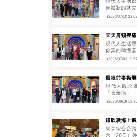
現代人生活節
身體狀態就先
(2026/07/10 22:0
天天肩頸痠痛
現代人生活壓
你真的聽懂器
(2026/07/03 19:5
最狠前妻撕爛
現代人觀念
「害羞病」，
(2026/06/19 19:3
鍾欣凌海上飆
東森綜合台跨
六（20日）晚