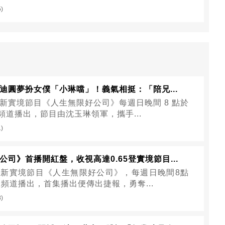
5)
迪圓夢扮女僕「小琳噹」！義氣相挺：「陪兄...
新實境節目《人生無限好公司》每週日晚間 8 點於
 頻道播出，節目由沈玉琳領軍，攜手...
1)
公司》首播開紅盤，收視高達0.65登實境節目...
新實境節目《人生無限好公司》，每週日晚間8點
2頻道播出，首集播出便傳出捷報，勇奪...
8)