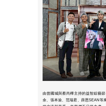
由曾國城與蔡尚樺主持的益智綜藝節
余、張本渝、范瑞君、薛恩SEAN