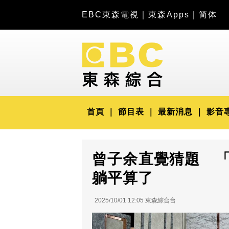
EBC東森電視
｜
東森Apps
｜
简体
首頁
節目表
最新消息
影音
曾子余直覺猜題 
躺平算了
2025/10/01 12:05 東森綜合台