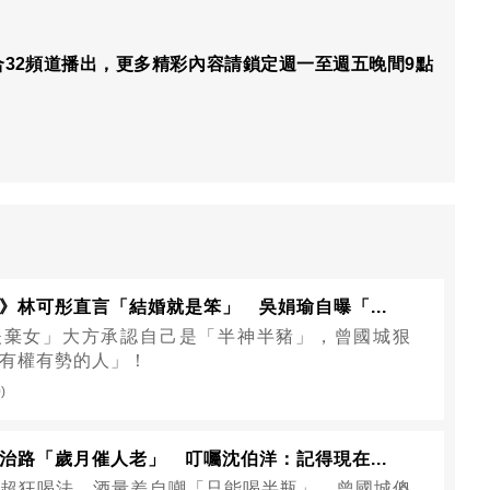
綜合32頻道播出，更多精彩內容請鎖定週一至週五晚間9點
》林可彤直言「結婚就是笨」 吳娟瑜自曝「...
夫棄女」大方承認自己是「半神半豬」，曾國城狠
有權有勢的人」！
)
治路「歲月催人老」 叮囑沈伯洋：記得現在...
超狂喝法，酒量差自嘲「只能喝半瓶」，曾國城傻