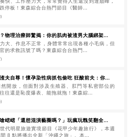
奏快、工作壓力大，常常覺得人生還沒到達巔峰，
跌停板！東森綜合台熱門節目《醫師...
8)
？物理治療師驚揭：你的肌肉被渣男大腦綁架...
力大、作息不正常，身體常常出現各種小毛病，但
官的求救訊號了嗎？東森綜合台熱門...
7)
渣夫自尊！懷孕染性病抓包偷吃 狂酸前夫：你...
雖然開放，但面對涉及生殖器、肛門等私密部位的
往往還是恥度爆表、能拖就拖！東森綜...
5)
嗆峮峮「還想混演藝圈嗎？」玩瘋玩醜笑翻全...
世代明星旅遊實境節目《花甲少年趣旅行》，本週
間 8 點將播出全新「沖繩之旅」。本...