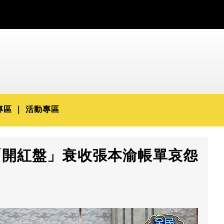
專區
活動專區
「開紅盤」衰收張本渝帳單哀怨