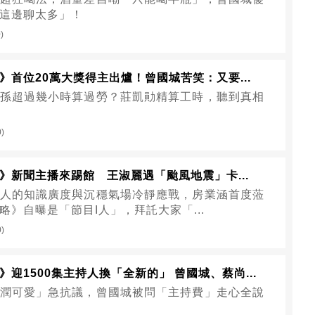
這邊聊太多」！
)
》首位20萬大獎得主出爐！曾國城苦笑：又要...
孫超過幾小時算過勞？莊凱勛精算工時，聽到真相
0)
》新聞主播來踢館 王淑麗遇「颱風地震」卡...
人的知識廣度與沉穩氣場冷靜應戰，房業涵首度蒞
略》自曝是「節目I人」，拜託大家「...
0)
迎1500集主持人換「全新的」 曾國城、蔡尚...
潤可愛」急抗議，曾國城被問「主持費」走心全說