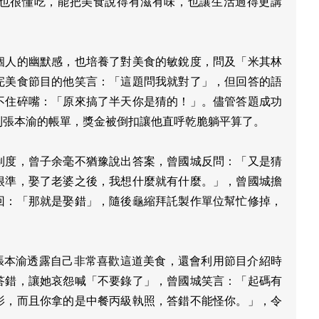
也很懂吃，能把美食說得有滋有味，也讓生活過得更講
個人的幽默感，也培養了對美食的敏銳度，問及「米其林
完美食節目的他笑言：「這題問我就對了」，但回答的語
不住碎嘴：「原來搞了半天你是猜的！」。儘管答題成功
到張本渝的帳單，獎金被倒扣讓他直呼乾脆躺平算了。
制度，曾子余毫不猶豫說出答案，曾國城反問：「又是猜
很準，娶了老婆之後，我想什麼就有什麼。」，曾國城擔
回：「那就是娶錯」，隨後龜縮拜託製作單位幫忙修掉，
」，張本渝透露自己非常喜歡這道美食，還會利用節目介紹時
答錯，讓她哀怨喊「不要錄了」，曾國城笑言：「起碼有
影，而且你拿的是中餐丙級執照，答錯不能怪你。」，令