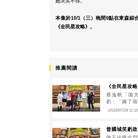
她哭笑不得。
本集於10/1（三）晚間9點在東森
《全民星攻略》。
推薦閱讀
《全民星攻略
蔡逸帆「拋
虧：「嫁了個
(2026/07/28 11:10
曾國城笑虧政
陳玉珍曝金門