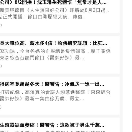
公司》8/2開播！沈玉琳生死體悟「無常才是人...
新實境節目《人生無限好公司》即將於8月2日起，
點正式開播！節目由剛歷經大病、康復...
0)
長大職位高、薪水多4倍！哈佛研究認證：比狂...
寫功課，全台爸媽的血壓總是集體飆高，親子關係
東森綜合台熱門節目《醫師好辣》最...
6)
得病率竟超越冬天！醫警告：冷氣房一進一出...
打破紀錄，高溫真的會讓人頻繁進醫院！東森綜合
醫師好辣》最新一集由徐乃麟、嚴立...
)
生殖器缺血萎縮！醫警告：這款褲子男生千萬...