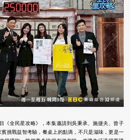
目《全民星攻略》，本集邀請到吳秉承、施捷夫、曾子
等來賓挑戰益智考驗，餐桌上的點滴，不只是滋味，更是一