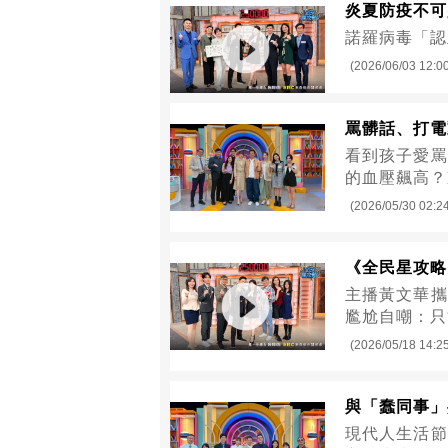
炎夏防疫不可
諾羅病毒「認
(2026/06/03 12:0
罵髒話、打電
看到孩子愛罵
的血壓飆高？
(2026/05/30 02:2
《全民星攻略
主播黃文華攜
尷尬自嘲：只
(2026/05/18 14:2
與「蠢同事」
現代人生活節