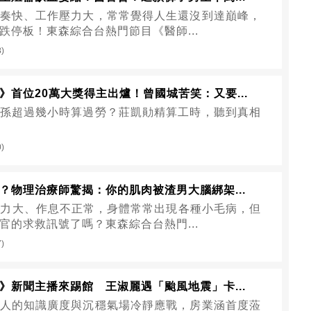
奏快、工作壓力大，常常覺得人生還沒到達巔峰，
跌停板！東森綜合台熱門節目《醫師...
8)
》首位20萬大獎得主出爐！曾國城苦笑：又要...
孫超過幾小時算過勞？莊凱勛精算工時，聽到真相
0)
？物理治療師驚揭：你的肌肉被渣男大腦綁架...
力大、作息不正常，身體常常出現各種小毛病，但
官的求救訊號了嗎？東森綜合台熱門...
7)
》新聞主播來踢館 王淑麗遇「颱風地震」卡...
人的知識廣度與沉穩氣場冷靜應戰，房業涵首度蒞