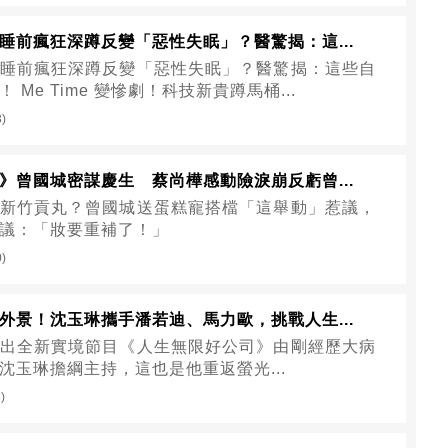
睡前瘋狂深蹲反變「惡性失眠」？醫驚揭：這...
睡前瘋狂深蹲反變「惡性失眠」？醫驚揭：這些自
 Me Time 變慘劇！科技新貴蹲馬桶...
3)
》曾國城密謀慶生 蔡尚樺感動險淚崩反虧曾...
新竹貢丸？曾國城送蛋糕寵搭檔「這舉動」惹議，
議：「妝要重補了！」
0)
外景！沈玉琳攜手潘若迪、馬力歐，挑戰人生...
出全新實境節目《人生無限好公司》由剛經歷大病
沈玉琳擔綱主持，這也是他重返螢光...
)