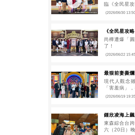
臨《全民星攻
(2026/06/30 13:5
《全民星攻略》
尚樺遭爆「圓
了！
(2026/06/22 15:4
最狠前妻撕爛
現代人觀念
「害羞病」，
(2026/06/19 19:3
鍾欣凌海上飆
東森綜合台跨
六（20日）晚