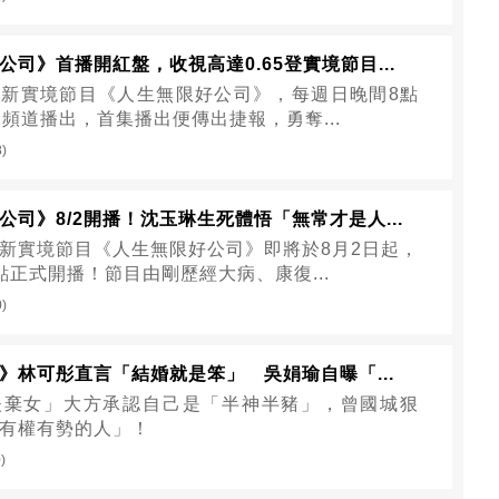
公司》首播開紅盤，收視高達0.65登實境節目...
新實境節目《人生無限好公司》，每週日晚間8點
2頻道播出，首集播出便傳出捷報，勇奪...
8)
公司》8/2開播！沈玉琳生死體悟「無常才是人...
新實境節目《人生無限好公司》即將於8月2日起，
點正式開播！節目由剛歷經大病、康復...
0)
》林可彤直言「結婚就是笨」 吳娟瑜自曝「...
夫棄女」大方承認自己是「半神半豬」，曾國城狠
有權有勢的人」！
)