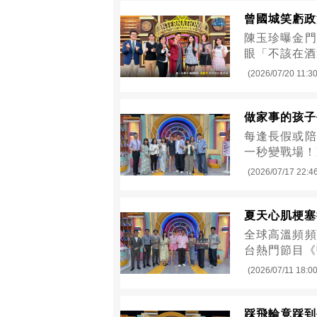
曾國城笑虧政
陳玉珍曝金門
眼「不該在酒
(2026/07/20 11:30
做家事的孩子
每逢長假或陪
一秒變戰場！
(2026/07/17 22:4
夏天心肌梗塞
全球高溫頻頻
台熱門節目《
(2026/07/11 18:00
踩飛輪竟踩到