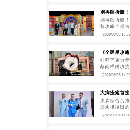
別再瞎折騰！
別再瞎折騰！
救攻略全是雷！
(2026/06/05 16:5
《全民星攻略
杜拜巧克力變
蔡尚樺嬌嗔抗
(2026/06/05 14:0
大病痊癒首接
東森綜合台推
痊癒後復出的
(2026/06/04 11:28