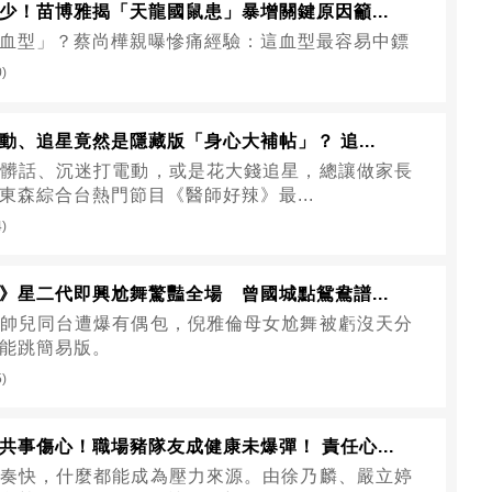
少！苗博雅揭「天龍國鼠患」暴增關鍵原因籲...
血型」？蔡尚樺親曝慘痛經驗：這血型最容易中鏢
0)
動、追星竟然是隱藏版「身心大補帖」？ 追...
髒話、沉迷打電動，或是花大錢追星，總讓做家長
東森綜合台熱門節目《醫師好辣》最...
4)
》星二代即興尬舞驚豔全場 曾國城點鴛鴦譜...
帥兒同台遭爆有偶包，倪雅倫母女尬舞被虧沒天分
能跳簡易版。
5)
共事傷心！職場豬隊友成健康未爆彈！ 責任心...
奏快，什麼都能成為壓力來源。由徐乃麟、嚴立婷