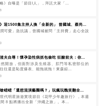
略》自曝是「節目I人」，拜託大家「...
0)
迎1500集主持人換「全新的」 曾國城、蔡尚...
潤可愛」急抗議，曾國城被問「主持費」走心全說
5)
渣夫自尊！懷孕染性病抓包偷吃 狂酸前夫：你...
雖然開放，但面對涉及生殖器、肛門等私密部位的
往往還是恥度爆表、能拖就拖！東森綜...
5)
嗆峮峮「還想混演藝圈嗎？」玩瘋玩醜笑翻全...
世代明星旅遊實境節目《花甲少年趣旅行》，本週
間 8 點將播出全新「沖繩之旅」。本...