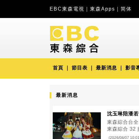
EBC東森電視
｜
東森Apps
｜
简体
首頁
節目表
最新消息
影音
最新消息
沈玉琳陪潘若
東森綜合台全
東森綜合 32
(2026/08/07 10:0