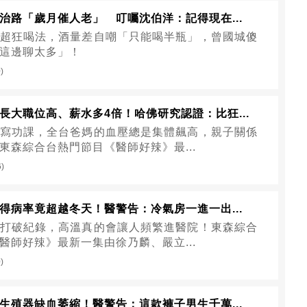
治路「歲月催人老」 叮囑沈伯洋：記得現在...
超狂喝法，酒量差自嘲「只能喝半瓶」，曾國城傻
這邊聊太多」！
)
長大職位高、薪水多4倍！哈佛研究認證：比狂...
寫功課，全台爸媽的血壓總是集體飆高，親子關係
東森綜合台熱門節目《醫師好辣》最...
6)
得病率竟超越冬天！醫警告：冷氣房一進一出...
打破紀錄，高溫真的會讓人頻繁進醫院！東森綜合
醫師好辣》最新一集由徐乃麟、嚴立...
)
生殖器缺血萎縮！醫警告：這款褲子男生千萬...