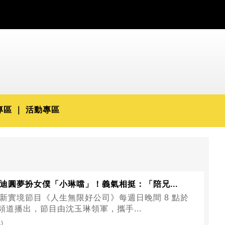
專區
活動專區
迪圓夢扮女僕「小琳噹」！義氣相挺：「陪兄...
新實境節目《人生無限好公司》每週日晚間 8 點於
 頻道播出，節目由沈玉琳領軍，攜手...
1)