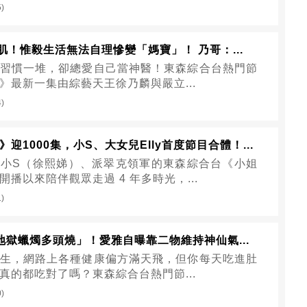
5)
肌！惟毅生活無法自理慘變「媽寶」！ 乃哥：...
習慣一堆，卻總愛自己當神醫！東森綜合台熱門節
》最新一集由綜藝天王徐乃麟與嚴立...
4)
迎1000集，小S、大女兒Elly首度節目合體！...
小S（徐熙娣）、派翠克領軍的東森綜合台《小姐
播以來陪伴觀眾走過 4 年多時光，...
1)
地獄蠟燭多頭燒」！愛雅自曝靠二物維持神仙氣...
生，網路上各種健康偏方滿天飛，但你每天吃進肚
真的都吃對了嗎？東森綜合台熱門節...
0)