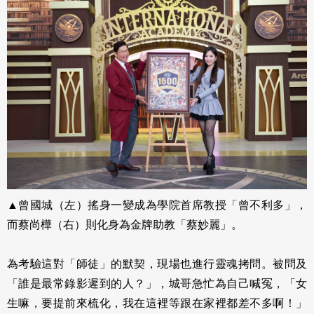
▲曾國城（左）搖身一變成為學院首席教授「曾不利多」，
而蔡尚樺（右）則化身為金牌助教「蔡妙麗」。
為考驗這對「師徒」的默契，現場也進行靈魂拷問。被問及
「誰是最常錄影遲到的人？」，城哥急忙為自己喊冤，「女
生嘛，要提前來梳化，我在這裡等跟在家裡都差不多啊！」