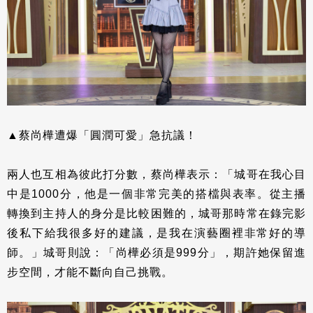
▲蔡尚樺遭爆「圓潤可愛」急抗議！
兩人也互相為彼此打分數，蔡尚樺表示：「城哥在我心目
中是1000分，他是一個非常完美的搭檔與表率。從主播
轉換到主持人的身分是比較困難的，城哥那時常在錄完影
後私下給我很多好的建議，是我在演藝圈裡非常好的導
師。」城哥則說：「尚樺必須是999分」，期許她保留進
步空間，才能不斷向自己挑戰。