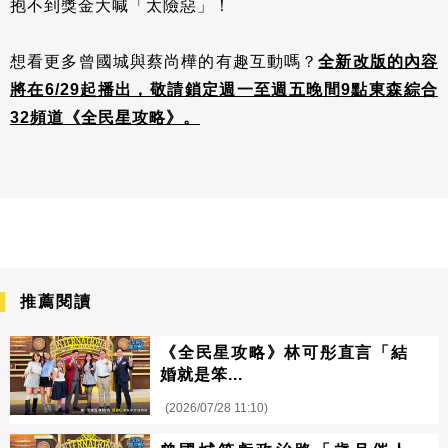
抱不到獎金大喊「太險惡」！
想看更多曾國城與蔡尚樺的有趣互動嗎？
全新改版的內容
將在6/29起播出，敬請鎖定週一至週五晚間9點東森綜合
32頻道《全民星攻略》。
推薦閱讀
《全民星攻略》林可彤直言「結
婚就是笨...
(2026/07/28 11:10)