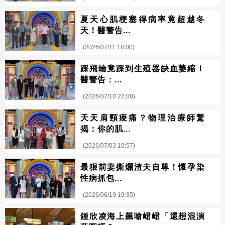
夏天心肌梗塞得病率竟超越冬
天！醫警告...
(2026/07/11 18:00)
踩飛輪竟踩到生殖器缺血萎縮！
醫警告：...
(2026/07/10 22:08)
天天肩頸痠痛？物理治療師驚
揭：你的肌...
(2026/07/03 19:57)
最狠前妻撕爛渣夫自尊！懷孕染
性病抓包...
(2026/06/19 19:35)
鍾欣凌海上飆嗆峮峮「還想混演