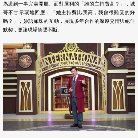
為遲到一事完美開脫。面對犀利的「誰的主持費高？」，城
哥不甘示弱地回應：「她主持費比我高，我會很難受的好
嗎？」，妙語如珠的互動，展現多年合作的深厚交情與絕佳
默契，更讓現場笑聲不斷。