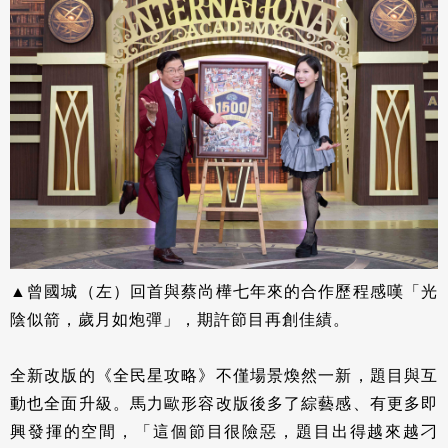
▲曾國城（左）回首與蔡尚樺七年來的合作歷程感嘆「光
陰似箭，歲月如炮彈」，期許節目再創佳績。
全新改版的《全民星攻略》不僅場景煥然一新，題目與互
動也全面升級。馬力歐形容改版後多了綜藝感、有更多即
興發揮的空間，「這個節目很險惡，題目出得越來越刁