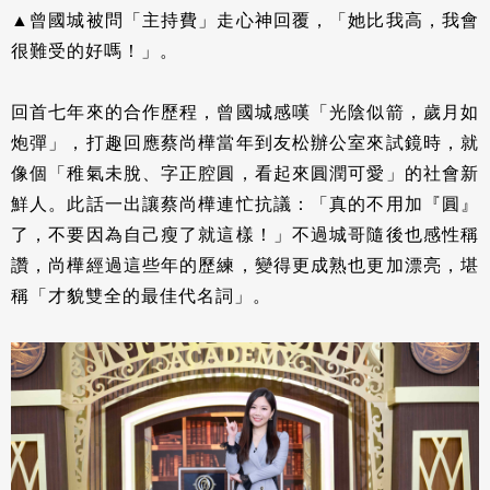
▲曾國城被問「主持費」走心神回覆，「她比我高，我會
很難受的好嗎！」。
回首七年來的合作歷程，曾國城感嘆「光陰似箭，歲月如
炮彈」，打趣回應蔡尚樺當年到友松辦公室來試鏡時，就
像個「稚氣未脫、字正腔圓，看起來圓潤可愛」的社會新
鮮人。此話一出讓蔡尚樺連忙抗議：「真的不用加『圓』
了，不要因為自己瘦了就這樣！」不過城哥隨後也感性稱
讚，尚樺經過這些年的歷練，變得更成熟也更加漂亮，堪
稱「才貌雙全的最佳代名詞」。