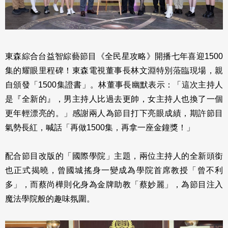
東森綜合台益智綜藝節目《全民星攻略》開播七年喜迎1500
集的耀眼里程碑！東森電視董事長林文淵特別蒞臨現場，親
自頒發「1500集證書」。林董事長幽默表示：「這次主持人
是『全新的』，男主持人比過去更帥，女主持人也換了一個
更年輕漂亮的。」感謝兩人為節目打下亮眼成績，期許節目
氣勢長紅，喊話「再做1500集，再拿一座金鐘獎！」
配合節目改版的「國際學院」主題，兩位主持人的全新頭銜
也正式揭曉，曾國城搖身一變成為學院首席教授「曾不利
多」，而蔡尚樺則化身為金牌助教「蔡妙麗」，為節目注入
魔法學院般的趣味氛圍。