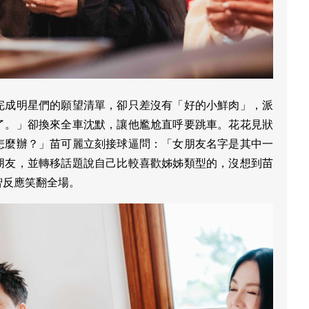
完成明星們的願望清單，卻只差沒有「好的小鮮肉」，派
了。」卻換來全車沈默，讓他尷尬直呼要跳車。花花見狀
怎麼辦？」苗可麗立刻接球逼問：「女朋友名字是其中一
朋友，並轉移話題說自己比較喜歡姊姊類型的，沒想到苗
智反應笑翻全場。