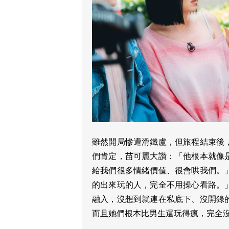
雖然開局慘遭滑鐵盧，但旅程結束後
們肯定，苗可麗大讚：「他根本就像
給我們很多情緒價值、很會哄我們。
的出來玩的人，完全不用操心看路。
融入，沒想到就連在私底下、沒開錄
而且她們根本比男生還玩得瘋，完全