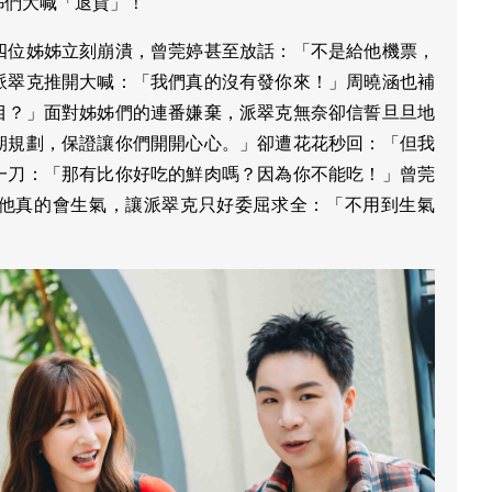
姊們大喊「退貨」！
四位姊姊立刻崩潰，曾莞婷甚至放話：「不是給他機票，
派翠克推開大喊：「我們真的沒有發你來！」周曉涵也補
目？」面對姊姊們的連番嫌棄，派翠克無奈卻信誓旦旦地
期規劃，保證讓你們開開心心。」卻遭花花秒回：「但我
一刀：「那有比你好吃的鮮肉嗎？因為你不能吃！」曾莞
他真的會生氣，讓派翠克只好委屈求全：「不用到生氣