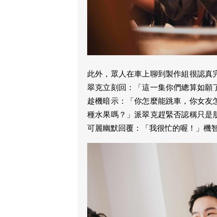
此外，眾人在車上聊到製作組很認真
翠克立刻回：「這一集你們總算如願
趁機暗示：「你怎麼能跳車，你女友
種水果嗎？」派翠克趕緊否認稱只是
可麗幽默回覆：「我很忙的喔！」機