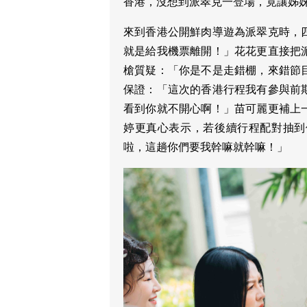
香港，沒想到派翠克一登場，竟讓姊
來到香港公開鮮肉導遊為派翠克時，
就是給我機票離開！」花花更直接把
槍質疑：「你是不是走錯棚，來錯節
保證：「這次的香港行程我有參與前
看到你就不開心啊！」苗可麗更補上
婷更真心表示，若後續行程配對抽到
啦，這趟你們要我幹嘛就幹嘛！」