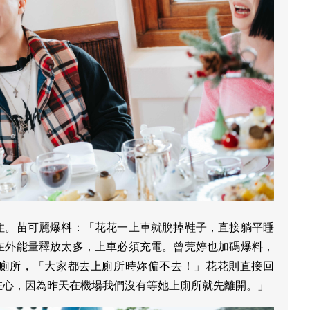
住。苗可麗爆料：「花花一上車就脫掉鞋子，直接躺平睡
在外能量釋放太多，上車必須充電。曾莞婷也加碼爆料，
廁所，「大家都去上廁所時妳偏不去！」花花則直接回
在心，因為昨天在機場我們沒有等她上廁所就先離開。」