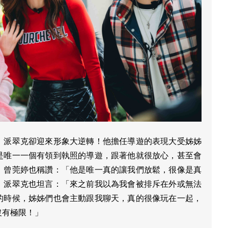
，派翠克卻迎來形象大逆轉！他擔任導遊的表現大受姊姊
是唯一一個有領到執照的導遊，跟著他就很放心，甚至會
」曾莞婷也稱讚：「他是唯一真的讓我們放鬆，很像是真
」派翠克也坦言：「來之前我以為我會被排斥在外或無法
的時候，姊姊們也會主動跟我聊天，真的很像玩在一起，
沒有極限！」