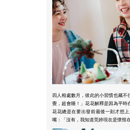
四人相處數月，彼此的小習慣也藏不
覺，超會睡！」花花解釋是因為平時
花花總是在要出發前最後一刻才想上
嘴：「沒有，我知道莞婷現在是懷恨