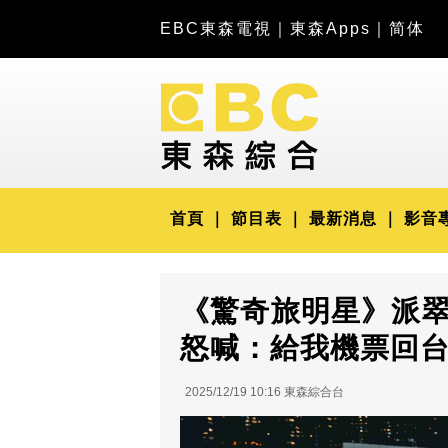
EBC東森電視
｜
東森Apps
｜
简体
首頁
節目表
最新消息
影音
《驚奇旅明星》派
怒喊：給我機票回
2025/12/19 10:16 東森綜合台