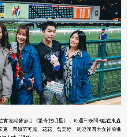
遊實境綜藝節目《驚奇旅明星》，每週日晚間8點在東森
派翠克，帶領苗可麗、花花、曾莞婷、周曉涵四大女神前進