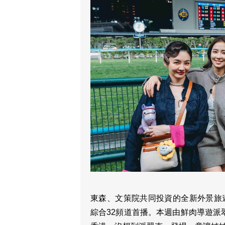
東森、文策院共同投資的全新外景旅
綜合32頻道首播。本週由鮮肉導遊