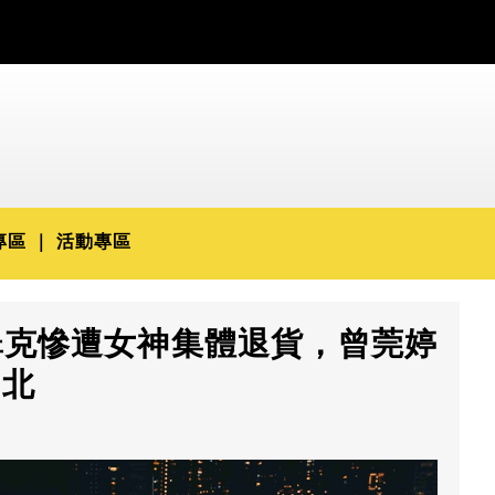
專區
活動專區
翠克慘遭女神集體退貨，曾莞婷
台北