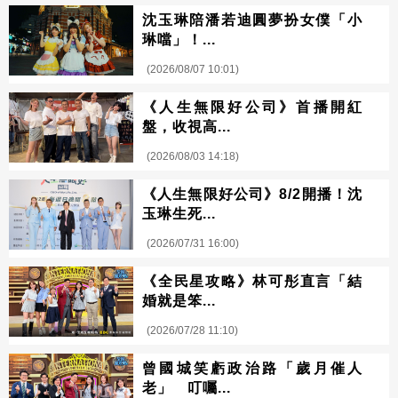
沈玉琳陪潘若迪圓夢扮女僕「小
琳噹」！...
(2026/08/07 10:01)
《人生無限好公司》首播開紅
盤，收視高...
(2026/08/03 14:18)
《人生無限好公司》8/2開播！沈
玉琳生死...
(2026/07/31 16:00)
《全民星攻略》林可彤直言「結
婚就是笨...
(2026/07/28 11:10)
曾國城笑虧政治路「歲月催人
老」 叮囑...