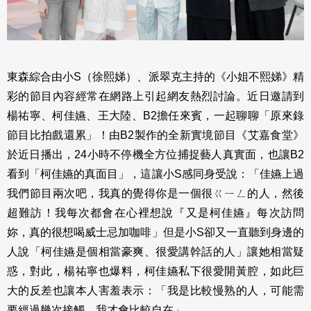
東森綜合由小S（徐熙娣）、派翠克主持的《小姐不熙娣》精
彩的節目內容經常在網路上引起網友熱烈討論。近日邀請到
楊祐寧、柯佳嬿、王大陸、B2擔任來賓，一起聊聊「原來錄
節目比拍戲還累」！由B2製作的全新實境節目《艾嘉食堂》
於近日播出，24小時不停機全方位捕捉藝人真實面，也讓B2
看到「柯佳嬿的真面目」，這讓小S感同身受說：「佳嬿上過
我們節目兩次吧，我真的覺得你是一個很ㄍㄧㄥ的人，然後
超難訪！我每次都會在心裡想說『又是柯佳嬿』每次訪問
妳，真的很想喝威士忌加咖啡」但是小S卻又一直聽到身邊的
人說「柯佳嬿是個相當豪爽、很愛講幹話的人」讓她相當疑
惑，對此，楊祐寧也爆料，柯佳嬿私下很愛開黃腔，如此巨
大的反差也讓本人害羞表示：「我是比較慢熟的人，可能需
要經過幾次接觸，我才會比較自在」。