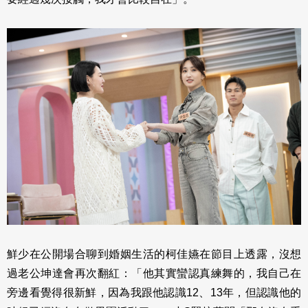
鮮少在公開場合聊到婚姻生活的柯佳嬿在節目上透露，沒想
過老公坤達會再次翻紅：「他其實蠻認真練舞的，我自己在
旁邊看覺得很新鮮，因為我跟他認識12、13年，但認識他的