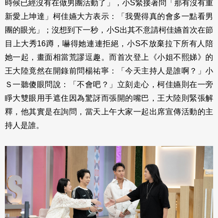
時候已經沒有在做男團活動了」，小S緊接著問「那有沒有重
新愛上坤達」柯佳嬿大方表示：「我覺得真的會多一點看男
團的眼光」；沒想到下一秒，小S出其不意請柯佳嬿首次在節
目上大秀16蹲，嚇得她連連拒絕，小S不放棄拉下所有人陪
她一起，畫面相當荒謬逗趣。而首次登上《小姐不熙娣》的
王大陸竟然在開錄前問楊祐寧：「今天主持人是誰啊？」小
Ｓ一聽傻眼問說：「不會吧？」立刻走心，柯佳嬿則在一旁
睜大雙眼用手遮住因為驚訝而張開的嘴巴，王大陸則緊張解
釋，他其實是在詢問，當天上午大家一起出席宣傳活動的主
持人是誰。