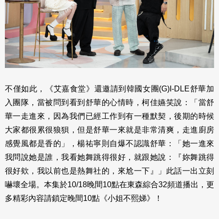
不僅如此，《艾嘉食堂》還邀請到韓國女團(G)I-DLE舒華加
入團隊，當被問到看到舒華的心情時，柯佳嬿笑說：「當舒
華一走進來，因為我們已經工作到有一種默契，後期的時候
大家都很累很狼狽，但是舒華一來就是非常清爽，走進廚房
感覺風都是香的」，楊祐寧則自爆不認識舒華：「她一進來
我問說她是誰，我看她舞跳得很好，就跟她說：『妳舞跳得
很好欸，我以前也是熱舞社的，來尬一下』」此話一出立刻
嚇壞全場。本集於10/18晚間10點在東森綜合32頻道播出，更
多精彩內容請鎖定晚間10點《小姐不熙娣》！