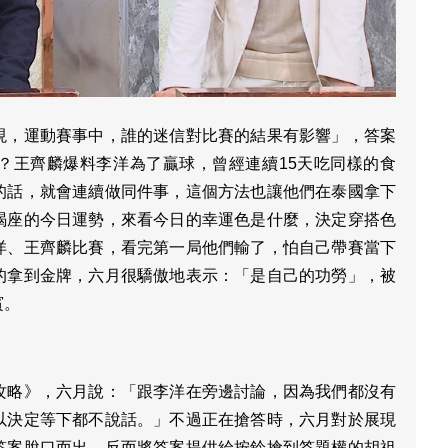
現，運動賽事中，誰的迷信對比賽的結果有影響」，答案
？王齊麟爆料李洋為了贏球，曾經連續15天吃同樣的食
的話，就會連續做同件事，這個方法也讓他們在泰國拿下
羯座的今日運勢，來看今日的幸運色是什麼，決定穿搭色
洋、王齊麟比賽，看完第一局他們輸了，怕自己帶賽當下
的拿到金牌，六月很驕傲地表示：「是自己的功勞」，被
賓。
攻略》，六月說：「跟李洋在旁邊討論，因為我們都沒有
以決定等下都不說話。」不過正在搶答時，六月對於展現
答案脫口而出，反而將答案提供給按鈴搶到答題權的胡祖