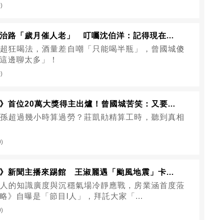
)
治路「歲月催人老」 叮囑沈伯洋：記得現在...
超狂喝法，酒量差自嘲「只能喝半瓶」，曾國城傻
這邊聊太多」！
)
》首位20萬大獎得主出爐！曾國城苦笑：又要...
孫超過幾小時算過勞？莊凱勛精算工時，聽到真相
0)
》新聞主播來踢館 王淑麗遇「颱風地震」卡...
人的知識廣度與沉穩氣場冷靜應戰，房業涵首度蒞
略》自曝是「節目I人」，拜託大家「...
0)