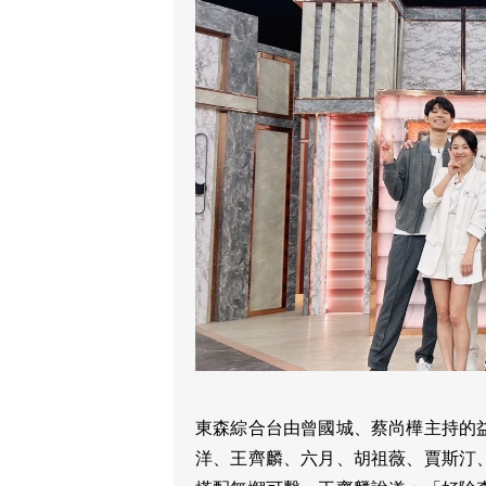
東森綜合台由曾國城、蔡尚樺主持的
洋、王齊麟、六月、胡祖薇、賈斯汀