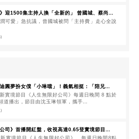
迎1500集主持人換「全新的」 曾國城、蔡尚...
潤可愛」急抗議，曾國城被問「主持費」走心全說
5)
迪圓夢扮女僕「小琳噹」！義氣相挺：「陪兄...
新實境節目《人生無限好公司》每週日晚間 8 點於
 頻道播出，節目由沈玉琳領軍，攜手...
1)
公司》首播開紅盤，收視高達0.65登實境節目...
新實境節目《人生無限好公司》，每週日晚間8點