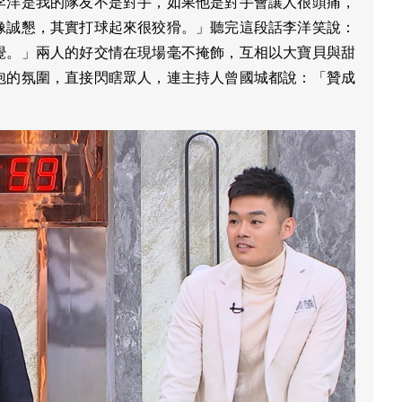
李洋是我的隊友不是對手，如果他是對手會讓人很頭痛，
像誠懇，其實打球起來很狡猾。」聽完這段話李洋笑說：
覺。」兩人的好交情在現場毫不掩飾，互相以大寶貝與甜
泡的氛圍，直接閃瞎眾人，連主持人曾國城都說：「贊成