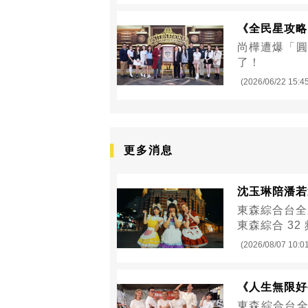
《全民星攻略》
尚樺遭爆「圓
了！
(2026/06/22 15:4
更多消息
沈玉琳陪潘若
東森綜合台全
東森綜合 32
(2026/08/07 10:0
《人生無限好
東森綜合台全