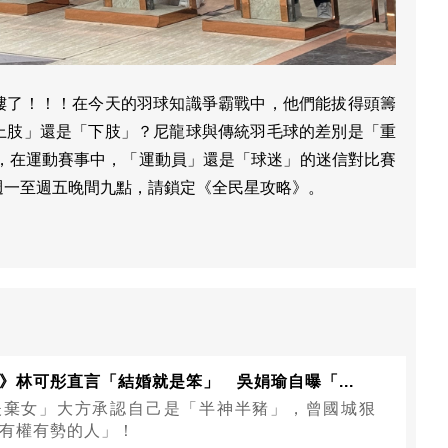
樓了！！！在今天的羽球知識爭霸戰中，他們能拔得頭籌
上肢」還是「下肢」？尼龍球與傳統羽毛球的差別是「重
現，在運動賽事中，「運動員」還是「球迷」的迷信對比賽
週一至週五晚間九點，請鎖定《全民星攻略》。
》林可彤直言「結婚就是笨」 吳娟瑜自曝「...
夫棄女」大方承認自己是「半神半豬」，曾國城狠
有權有勢的人」！