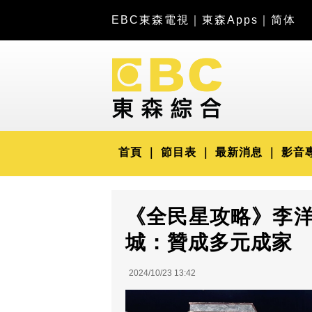
EBC東森電視
｜
東森Apps
｜
简体
首頁
節目表
最新消息
影音
《全民星攻略》李
城：贊成多元成家
2024/10/23 13:42