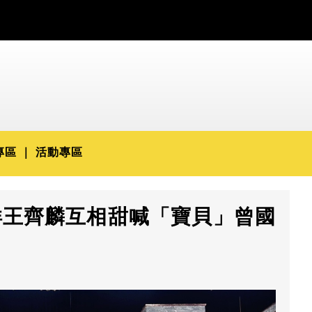
專區
活動專區
洋王齊麟互相甜喊「寶貝」曾國