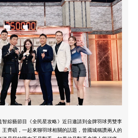
益智綜藝節目《全民星攻略》近日邀請到金牌羽球男雙李
、王齊碩，一起來聊羽球相關的話題，曾國城稱讚兩人的