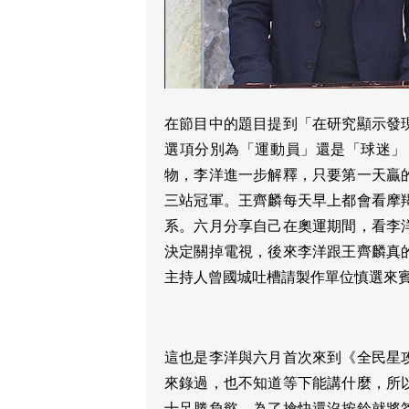
在節目中的題目提到「在研究顯示發
選項分別為「運動員」還是「球迷」
物，李洋進一步解釋，只要第一天贏
三站冠軍。王齊麟每天早上都會看摩
系。六月分享自己在奧運期間，看李
決定關掉電視，後來李洋跟王齊麟真
主持人曾國城吐槽請製作單位慎選來
這也是李洋與六月首次來到《全民星
來錄過，也不知道等下能講什麼，所
十足勝負慾，為了搶快還沒按鈴就將