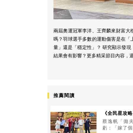
兩屆奧運冠軍李洋、王齊麟來財富大
嗎？羽球選手多數的運動傷害是在「
量」還是「穩定性」？ 研究顯示發
結果會有影響？更多精采節目內容，
推薦閱讀
《全民星攻略
蔡逸帆「拋
虧：「嫁了個