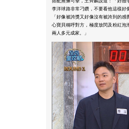
搭配無懈可擊，王齊麟說道：「好險
李洋球路非常刁鑽，不要看他這樣好
「好像被誇獎又好像沒有被誇到的感
心寶貝稱呼對方，極度放閃及粉紅泡
兩人多元成家。」