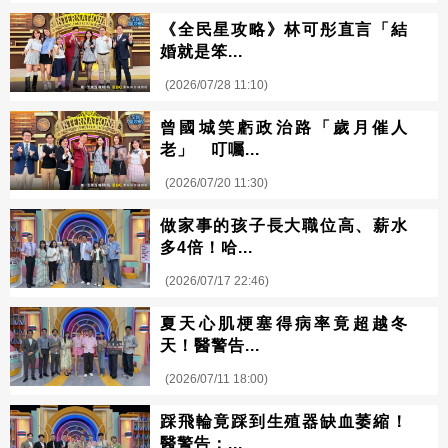
《全民星攻略》林可彤直言「結
婚就是笨...
(2026/07/28 11:10)
曾國城笑虧政治路「歲月催人
老」 叮囑...
(2026/07/20 11:30)
做家事的孩子長大職位高、薪水
多4倍！哈...
(2026/07/17 22:46)
夏天心肌梗塞得病率竟超越冬
天！醫警告...
(2026/07/11 18:00)
踩飛輪竟踩到生殖器缺血萎縮！
醫警告：...