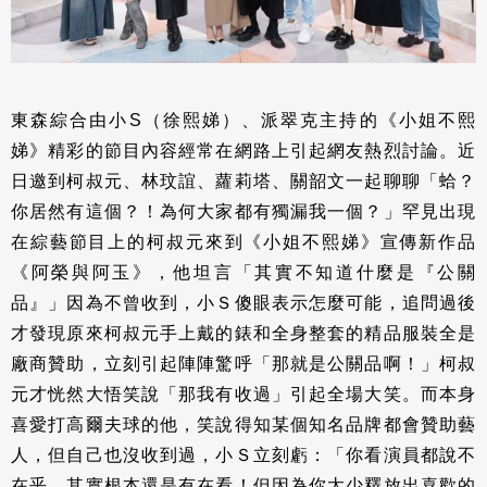
東森綜合由小S（徐熙娣）、派翠克主持的《小姐不熙
娣》精彩的節目內容經常在網路上引起網友熱烈討論。近
日邀到柯叔元、林玟誼、蘿莉塔、關韶文一起聊聊「蛤？
你居然有這個？！為何大家都有獨漏我一個？」罕見出現
在綜藝節目上的柯叔元來到《小姐不熙娣》宣傳新作品
《阿榮與阿玉》，他坦言「其實不知道什麼是『公關
品』」因為不曾收到，小Ｓ傻眼表示怎麼可能，追問過後
才發現原來柯叔元手上戴的錶和全身整套的精品服裝全是
廠商贊助，立刻引起陣陣驚呼「那就是公關品啊！」柯叔
元才恍然大悟笑說「那我有收過」引起全場大笑。而本身
喜愛打高爾夫球的他，笑說得知某個知名品牌都會贊助藝
人，但自己也沒收到過，小Ｓ立刻虧：「你看演員都說不
在乎，其實根本還是有在看！但因為你太少釋放出喜歡的