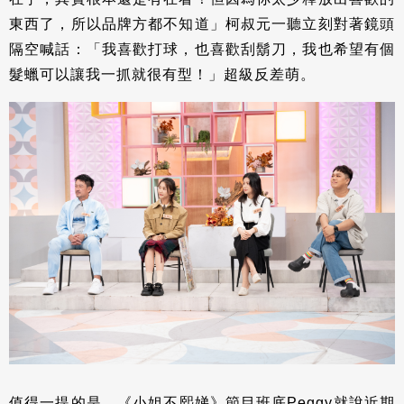
東西了，所以品牌方都不知道」柯叔元一聽立刻對著鏡頭
隔空喊話：「我喜歡打球，也喜歡刮鬍刀，我也希望有個
髮蠟可以讓我一抓就很有型！」超級反差萌。
值得一提的是，《小姐不熙娣》節目班底Peggy就說近期