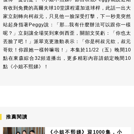
有收到免費的高爾夫球10堂課程還加送球桿，此話一出大
家立刻轉向柯叔元，只見他一臉深受打擊，下一秒竟突然
站起身指著Peggy說：「那...我有什麼辦法可以跟你一樣
呢？」立刻讓全場笑到東倒西歪，關韶文笑虧：「你也太
丟臉了吧！」派翠克更激動表示：「你是柯叔元欸，叔元
哥欸！你跟她一樣幹嘛啦！」本集於11/22（五）晚間10
點在東森綜合32頻道播出，更多精彩內容請鎖定晚間10
點《小姐不熙娣》！
推薦閱讀
《小姐不熙娣》迎1000集，小