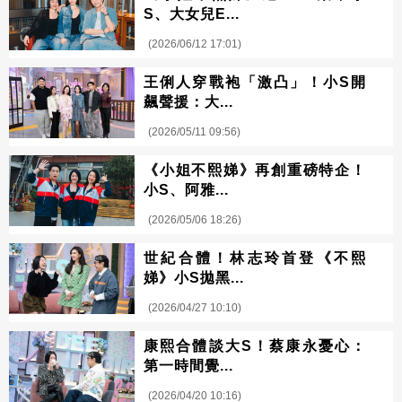
S、大女兒E...
(2026/06/12 17:01)
王俐人穿戰袍「激凸」！小S開
飆聲援：大...
(2026/05/11 09:56)
《小姐不熙娣》再創重磅特企！
小S、阿雅...
(2026/05/06 18:26)
世紀合體！林志玲首登《不熙
娣》小S拋黑...
(2026/04/27 10:10)
康熙合體談大S！蔡康永憂心：
第一時間覺...
(2026/04/20 10:16)