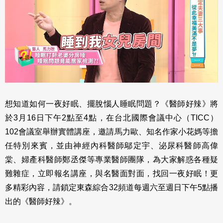
想知道如何一夜好眠、擺脫惱人睡眠問題？《醫師好辣》將
於3月16日下午2點至4點，在台北國際會議中心（TICC）
102會議室舉辦實體講座，邀請馬力歐、知名作家小花媽等擔
任特別來賓，並由神經內科醫師鄔定宇、泌尿科醫師高偉
棠、婦產科醫師鄭丞傑等專業醫師團隊，為大家解惑各種疑
難雜症，立即報名講座，與名醫面對面，找回一夜好眠！更
多精彩內容，請鎖定東森綜合32頻道每週六至週日下午5點播
出的《醫師好辣》。