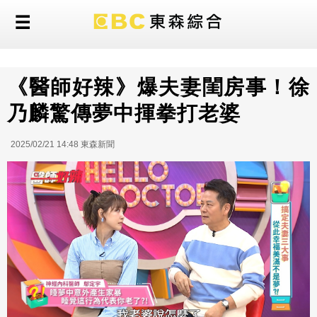
《醫師好辣》爆夫妻閨房事！徐
乃麟驚傳夢中揮拳打老婆
2025/02/21 14:48 東森新聞