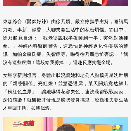
東森綜合《醫師好辣》由徐乃麟、嚴立婷攜手主持，邀請馬
力歐、李新、靜香，大聊夫妻生活中的私密煩惱。節目中，
徐乃麟竟自爆：「我老婆說我半夜睡到一半，突然對她揮
拳。」神經內科醫師警告，這恐怕是神經退化性疾病的警
訊，如帕金森氏症、失智症等。嚇得徐乃麟急忙否認：「我
沒有這些疾病！這段給我剪掉！」逗趣反應笑翻全場。
女星李新則坦言，身體出狀況讓她和老公八點檔男星沈世朋
的「親密關係」亮紅燈！並驚恐透露，某天開始竟然解出
「粉紅色血尿」，讓她嚇得花容失色，連洗澡都戰戰兢兢，
深怕感染！就醫後才發現是膀胱發炎搞鬼，痊癒後夫妻生活
才重回正軌、如膠似漆。