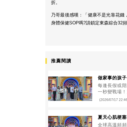
折。
乃哥最後感嘆：「健康不是光靠花錢
身體保健SOP嗎?請鎖定東森綜合3
推薦閱讀
做家事的孩子
每逢長假或陪
一秒變戰場！
(2026/07/17 22:4
夏天心肌梗塞
全球高溫頻頻