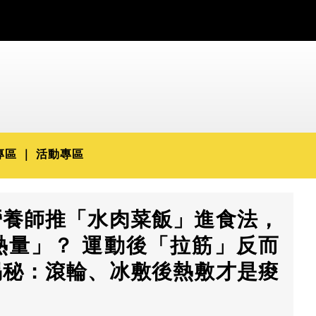
專區
活動專區
營養師推「水肉菜飯」進食法，
熱量」？ 運動後「拉筋」反而
揭秘：滾輪、冰敷後熱敷才是痠