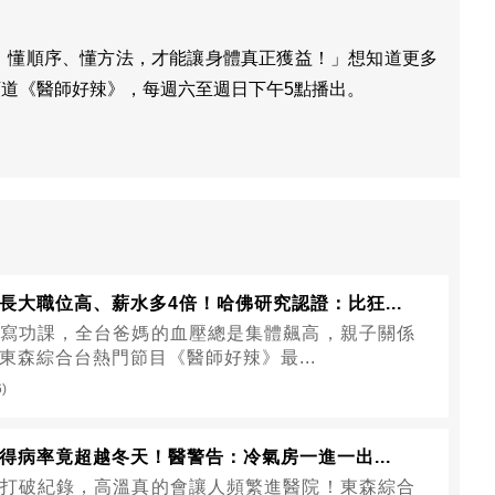
，懂順序、懂方法，才能讓身體真正獲益！」想知道更多
2頻道《醫師好辣》，每週六至週日下午5點播出。
長大職位高、薪水多4倍！哈佛研究認證：比狂...
寫功課，全台爸媽的血壓總是集體飆高，親子關係
東森綜合台熱門節目《醫師好辣》最...
6)
得病率竟超越冬天！醫警告：冷氣房一進一出...
打破紀錄，高溫真的會讓人頻繁進醫院！東森綜合