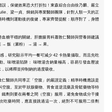
序錯誤，保健效果恐大打折扣！東森綜合台由徐乃麟、嚴立
ulie、梁一貞、烱銘與專業醫師團隊，針對人類一天的正
藥時機到運動後的復健，專家齊聲提醒：順序對了，身體
持血糖平穩的關鍵。肝膽腸胃科蕭敦仁醫師與營養師建議
→ 飯（澱粉） → 湯 → 果。
飽足感，研究顯示平均一餐可減少 42 卡熱量攝取。而且先吃
動。味噌湯陷阱： 味噌湯含鈉量極高，容易引發血壓波
水，以稀釋並抑制鈉的過度吸收。
敦仁醫師共同導正「空腹」的嚴謹定義：精準時機應該是
」才叫空腹。至於甲狀腺藥物、胃食道逆流藥及骨鬆藥物等特
，鐵劑則要在兩餐之間（空腹）服用，避免食物成分干擾
次吃藥時間，應直接跳過這一次，絕對不可服用二倍劑