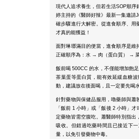
現代人追求養生，但若生活SOP順
婷主持的《醫師好辣》最新一集邀請J
確步驟進行大解密。從進食順序、用
才真的能獲益！
面對琳瑯滿目的便當，進食順序是維
正確順序為：水 → 肉（蛋白質） → 菜 
飯前喝 500CC 的水，不僅能增加
茶葉蛋等蛋白質，能有效延緩血糖波
動，建議放在後面喝，且一定要先喝
針對藥物與保健品服用，嚕藥師與蕭
「飯前 1 小時」或「飯後 2 小時
定藥物皆需空腹吃。蕭醫師特別指出
吸收。但錯過吃藥時間且已接近下一
量，以免引發藥物中毒。