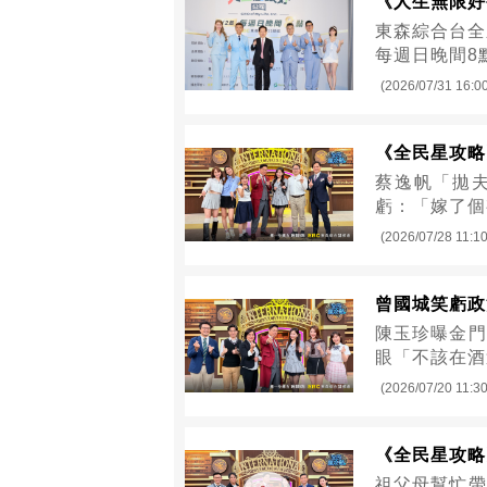
《人生無限好
東森綜合台全
每週日晚間8
(2026/07/31 16:0
《全民星攻略
蔡逸帆「拋
虧：「嫁了個
(2026/07/28 11:10
曾國城笑虧政
陳玉珍曝金門
眼「不該在酒
(2026/07/20 11:30
《全民星攻略
祖父母幫忙帶