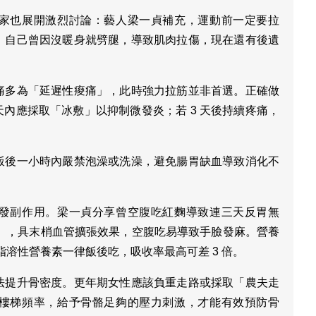
家也展開激烈討論：藝人梁一貞補充，運動前一定要拉
。自己曾因沒暖身就劈腿，導致肌肉拉傷，現在還有後遺
痛多為「延遲性痠痛」，此時強力拉筋並非首選。正確做
 天內應採取「冰敷」以抑制微發炎；若 3 天後持續疼痛，
。
飯後一小時內嚴禁泡澡或洗澡，避免腸胃缺血導致消化不
發副作用。梁一貞分享曾空腹吃紅麴導致連三天反胃無
酸），具末梢血管擴張效果，空腹吃易導致手臉發麻。營養
等脂溶性營養素一律飯後吃，吸收率最高可差 3 倍。
法提升骨密度。更年期女性應該負重走路或採取「農夫走
樓梯頻率，給予骨骼足夠的壓力刺激，才能有效預防骨