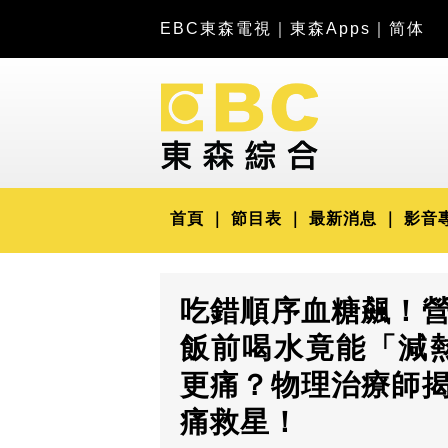
EBC東森電視
｜
東森Apps
｜
简体
首頁
節目表
最新消息
影音
吃錯順序血糖飆！
飯前喝水竟能「減
更痛？物理治療師
痛救星！