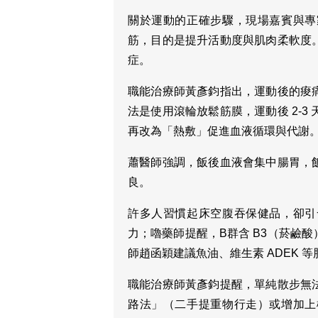
關於運動的正確步驟，現場嘉賓與專
筋，目的是提升活動度與肌肉柔軟度
症。
職能治療師黃彥鈞指出，運動後的痠
法是使用滾輪放鬆筋膜，運動後 2-3
再改為「熱敷」促進血液循環與代謝
蕭醫師強調，飯後血液會集中腸胃，
良。
許多人習慣起床空腹吞保健品，卻引
力；嚕藥師提醒，B群含 B3（菸鹼
師趙函穎建議魚油、維生素 ADEK 
職能治療師黃彥鈞提醒，單純散步無
路法」（二手提重物行走）或增加上