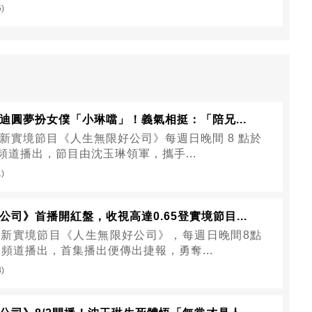
5)
迪圓夢扮女僕「小琳噹」！義氣相挺：「陪兄...
新實境節目《人生無限好公司》每週日晚間 8 點於
 頻道播出，節目由沈玉琳領軍，攜手...
1)
公司》首播開紅盤，收視高達0.65登實境節目...
新實境節目《人生無限好公司》，每週日晚間8點
2頻道播出，首集播出便傳出捷報，勇奪...
8)