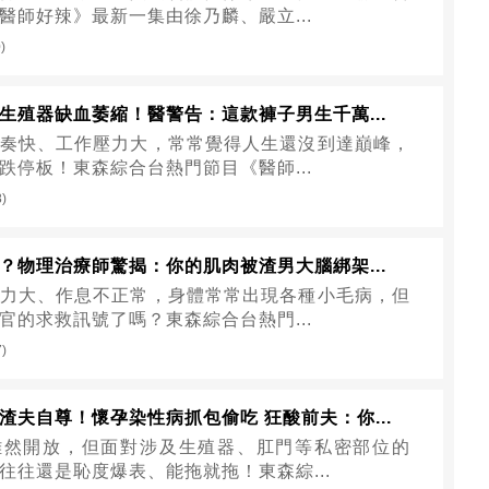
醫師好辣》最新一集由徐乃麟、嚴立...
)
生殖器缺血萎縮！醫警告：這款褲子男生千萬...
奏快、工作壓力大，常常覺得人生還沒到達巔峰，
跌停板！東森綜合台熱門節目《醫師...
8)
？物理治療師驚揭：你的肌肉被渣男大腦綁架...
力大、作息不正常，身體常常出現各種小毛病，但
官的求救訊號了嗎？東森綜合台熱門...
7)
渣夫自尊！懷孕染性病抓包偷吃 狂酸前夫：你...
雖然開放，但面對涉及生殖器、肛門等私密部位的
往往還是恥度爆表、能拖就拖！東森綜...