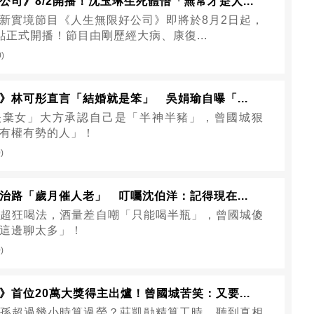
公司》8/2開播！沈玉琳生死體悟「無常才是人...
新實境節目《人生無限好公司》即將於8月2日起，
點正式開播！節目由剛歷經大病、康復...
0)
》林可彤直言「結婚就是笨」 吳娟瑜自曝「...
夫棄女」大方承認自己是「半神半豬」，曾國城狠
有權有勢的人」！
)
治路「歲月催人老」 叮囑沈伯洋：記得現在...
超狂喝法，酒量差自嘲「只能喝半瓶」，曾國城傻
這邊聊太多」！
)
》首位20萬大獎得主出爐！曾國城苦笑：又要...
孫超過幾小時算過勞？莊凱勛精算工時，聽到真相