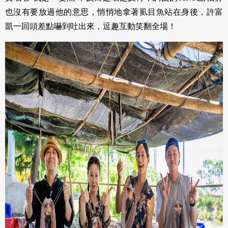
也沒有要放過他的意思，悄悄地拿著虱目魚站在身後，許富
凱一回頭差點嚇到吐出來，逗趣互動笑翻全場！