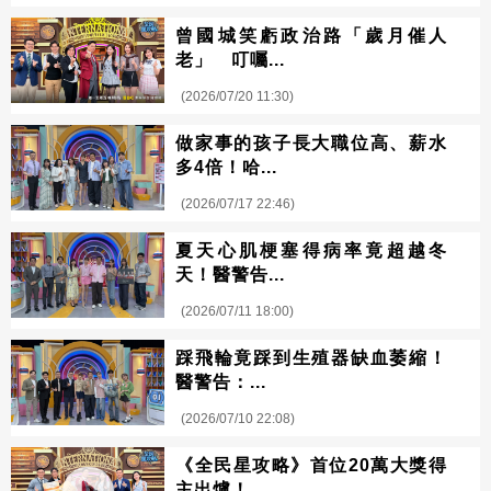
曾國城笑虧政治路「歲月催人
老」 叮囑...
(2026/07/20 11:30)
做家事的孩子長大職位高、薪水
多4倍！哈...
(2026/07/17 22:46)
夏天心肌梗塞得病率竟超越冬
天！醫警告...
(2026/07/11 18:00)
踩飛輪竟踩到生殖器缺血萎縮！
醫警告：...
(2026/07/10 22:08)
《全民星攻略》首位20萬大獎得
主出爐！...