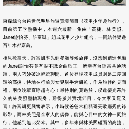
東森綜合台跨世代明星旅遊實境節目《花甲少年趣旅行》，
目前第五季熱播中，本週六最新一集由「高捷、林美照、
Janet謝怡芬、許富凱」組成花甲／少年組合，一同結伴樂遊
百年木都嘉義。
相見歡當天，許富凱率先到餐廳等候旅伴，沒想到踏進包廂
的Janet謝怡芬竟有眼不識金曲歌王，所幸有台語當共通話
題，兩人巧妙破冰輕鬆聊開。首位登場花甲成員則是二度回
歸的高捷，特地在行前與女兒親手烤餅乾，作為旅伴的見面
禮，兩位晚輩直呼超有心！最特別的莫過於，睽違螢光幕許
久的林美照壓軸現身，難得參與實境節目，令大家又驚又
喜！許富凱更興奮表示，小時候爸爸常租豬哥亮歌廳秀的錄
影帶，而林美照是全家人的偶像，能與心目中的女神一同旅
行，他感到無比榮幸。其中，多年未與林美照碰面的高捷，