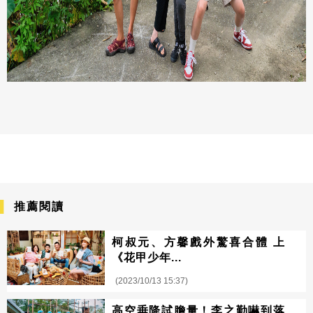
推薦閱讀
柯叔元、方馨戲外驚喜合體 上
《花甲少年...
(2023/10/13 15:37)
高空垂降試膽量！李之勤嚇到落