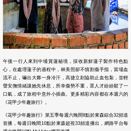
午後一行人來到中埔賞蓮秘境，採收新鮮蓮子製作特色點
心，在處理蓮子的過程中，林美照卻不慎割傷手指，當場血
流不止，嚇出大夥一身冷汗，高捷立刻協助止血包紮，並輕
聲安撫情緒讓她先休息，所幸傷勢不重，眾人才紛紛鬆了一
口氣，成了旅程中意外小插曲。更多精彩內容都在本週六的
《花甲少年趣旅行》。
《花甲少年趣旅行》第五季每週六晚間8點於東森綜合32頻道
首播，每週日晚間10點於東森超視33頻道播出，網路平台每