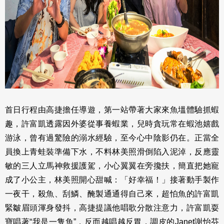
首日行程由高捷擔任導遊，第一站帶著大家來魚塭體驗抓蝦
趣，許富凱透露因外婆從事養蝦業，兒時貪玩常在蝦池嬉戲
游泳，曾有過驚險的溺水經驗，至今心中陰影仍在。正當全
員換上青蛙裝準備下水，不料林美照滑倒陷入泥淖，反應靈
敏的三人立馬神救援護駕，小心翼翼在旁攙扶，簡直把她寵
成了小公主，林美照開心甜喊：「好幸福！」接著動手製作
一夜干，殺魚、刮鱗、醃製通通得自己來，超怕魚的許富凱
緊皺眉頭渾身發抖，高捷提議他唱歌分散注意力，許富凱耍
寶唱著“我是一隻魚”，反而越唱越反胃，調皮的Janet謝怡芬