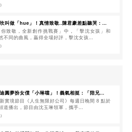
)
叫做「hue」！真情致敬..陳君豪差點聽哭：...
向你致敬，全新創作挑戰賽」中，「擊沈女孩」和
截然不同的曲風，贏得全場好評，擊沈女孩...
)
迪圓夢扮女僕「小琳噹」！義氣相挺：「陪兄...
新實境節目《人生無限好公司》每週日晚間 8 點於
 頻道播出，節目由沈玉琳領軍，攜手...
1)