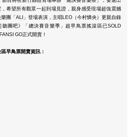
戰，節目將在新竹縣體育場舉辦「總決賽音樂祭」，要選出
誰家，希望所有觀眾一起到場見證，親身感受現場超強震撼
樂團「ALI」登場表演，主唱LEO（今村憐央）更親自錄
聽團吧》「總決賽音樂季」超早鳥票搖滾區已SOLD
ANSI GO正式開賣！
位區早鳥票開賣資訊：