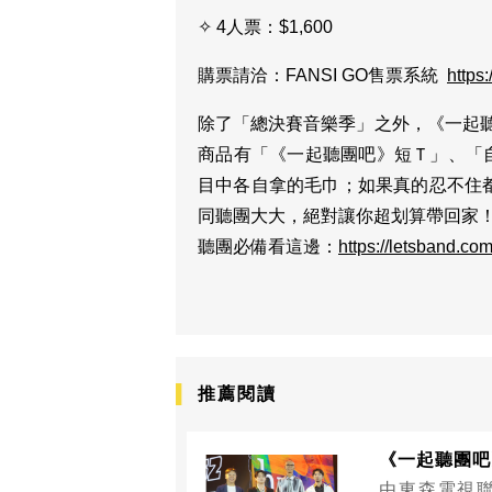
✧ 4人票：$1,600
購票請洽：FANSI GO售票系統
https
除了「總決賽音樂季」之外，《一起聽
商品有「《一起聽團吧》短Ｔ」、「
目中各自拿的毛巾；如果真的忍不住
同聽團大大，絕對讓你超划算帶回家
聽團必備看這邊：
https://letsband.com
推薦閱讀
《一起聽團吧
由東森電視聯