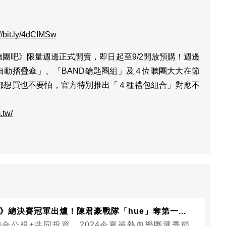
://bit.ly/4dCIMSw
團吧》限量週邊正式開賣，即日起至9/2開放預購！週邊
自動摺疊傘」、「BAND鑰匙圈組」及４位聽團大大在節
都想買也不要怕，官方特別推出「４種禮包組合」對應不
！
.tw/
》總決賽冠軍出爐！陳君豪戰隊「hue」奪第一...
合公視+共同投資，2024今夏最熱血樂團選秀節