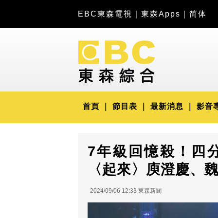
EBC東森電視
｜
東森Apps
｜
简体
首頁
節目表
最新消息
影音
7年級回憶殺！四
〈起來〉庾澄慶、
2024/09/06 12:33 東森新聞