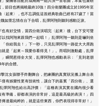
賽」樂團各自配對成兩兩一組共演一首歌曲，本集也重磅
，節目也將揭曉最終10強！四分衛樂團成立於1995年至
曲〈起來〉，也不忘調侃這首經典歌曲已經有27歲了！當
娃魏如萱忘情在台下合唱，乱彈阿翔則聽到感動泛淚。
下也有好交情，當四分衛演唱完〈起來〉後，台下安可聲
可以找阿翔來跟我們一起唱！」乱彈阿翔一聽則是嚇到坐
：「你給我去！」下一秒，只見乱彈阿翔一路從大大席跑
句就是「起來～我要你看得見！」。而唱到激動處，乱彈
！」瞬間惹得全大笑，乱彈阿翔也感動表示：「見到老朋
4年的合體。
D和擊沈女孩聯手炸翻舞台，把練團的真實狀況搬上舞台表
不僅有娛樂性更有技術性，讓台下的嘉賓「四分衛」、選
乱彈阿翔也給出高評價：「這種表演其實在國內很少看
沒有準備，卻都表演的非常好，這是最高級的表演！」四
要傳達最純粹的，就是這些東西，你們表現得非常好！」