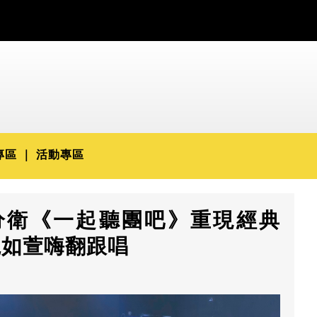
專區
活動專區
分衛《一起聽團吧》重現經典
魏如萱嗨翻跟唱