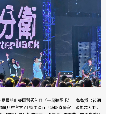
4今夏最熱血樂團選秀節目《一起聽團吧》，每每播出後網
間9點在官方YT頻道進行「練團直播室」跟觀眾互動。