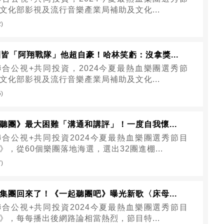
文化部影視及流行音樂產業局補助及文化...
2)
團皆「阿翔戰隊」他超自豪！哈林笑虧：沒拿獎...
合公視+共同投資，2024今夏最熱血樂團選秀節
文化部影視及流行音樂產業局補助及文化...
5)
聽團》最大困難「溝通和講評」！一度自我懷...
合公視+共同投資2024今夏最熱血樂團選秀節目
》，從60個樂團落地海選，選出32團進棚...
7)
集團回來了！《一起聽團吧》曝光新歌〈床母...
合公視+共同投資2024今夏最熱血樂團選秀節目
》，每每播出後網路論相當熱烈，節目特...