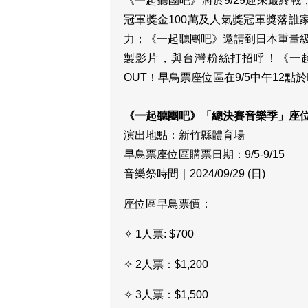
《一起聽團吧》將於9/29迎來最終
冠軍獎金100萬及人氣獎冠軍獎落
力；《一起聽團吧》邀請到日本重量級
製影片，與台灣粉絲打招呼！《一起
OUT！早鳥票座位區在9/5中午12點於F
《一起聽團吧》「總決賽音樂季」座
演出地點：新竹縣體育場
早鳥票座位區購票日期：9/5-9/15
音樂祭時間｜2024/09/29 (日)
座位區早鳥票價：
✧ 1人票: $700
✧ 2人票：$1,200
✧ 3人票：$1,500