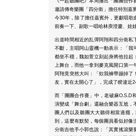
《一起聽團吧》本周播出「團團合作
邀請傳奇樂團「四分衛」擔任特別嘉賓
今30年，除了擔任嘉賓外，更獻唱歌
前奏一下、副歌一唱哈林庾澄慶、娃
出道時間相近的乱彈阿翔和四分衛私
不斷，主唱阿山靈機一動表示：「我
都坐不穩，魏如萱立刻起身將他拉起
上舞台，而他一拿到麥克風開口第一
阿翔竟突然大叫：「欸我褲帶蹦掉了
友，實在太開心了」，完成了睽違近2
而「團團合作賽」中，老破麻O.S.
演變成「舞台劇」還融合樂器互尬，
團人們以及聽團大大聽得相當過癮，
到，這麼有默契，每個團員看似好像
分衛吉他手小郭也說：「其實搖滾樂