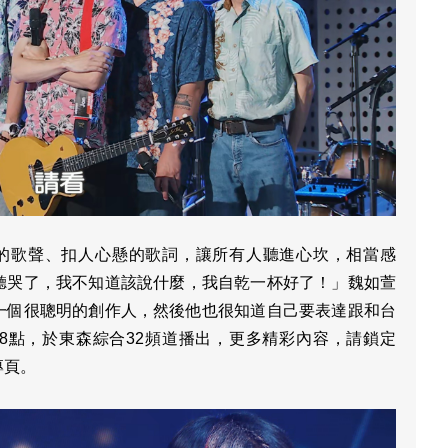
厚的歌聲、扣人心懸的歌詞，讓所有人聽進心坎，相當感
聽哭了，我不知道該說什麼，我自乾一杯好了！」魏如萱
一個很聰明的創作人，然後他也很知道自己要表達跟和台
間8點，於東森綜合32頻道播出，更多精彩內容，請鎖定
專頁。