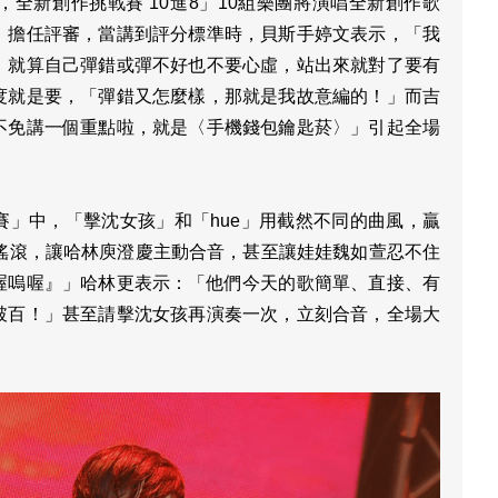
全新創作挑戰賽 10進8」10組樂團將演唱全新創作歌
」擔任評審，當講到評分標準時，貝斯手婷文表示，「我
，就算自己彈錯或彈不好也不要心虛，站出來就對了要有
度就是要，「彈錯又怎麼樣，那就是我故意編的！」而吉
不免講一個重點啦，就是〈手機錢包鑰匙菸〉」引起全場
賽」中，「擊沈女孩」和「hue」用截然不同的曲風，贏
的搖滾，讓哈林庾澄慶主動合音，甚至讓娃娃魏如萱忍不住
喔嗚喔』」哈林更表示：「他們今天的歌簡單、直接、有
破百！」甚至請擊沈女孩再演奏一次，立刻合音，全場大