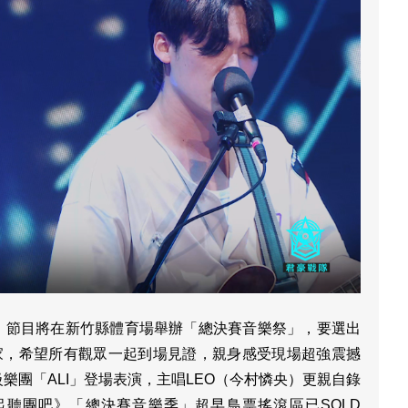
戰，節目將在新竹縣體育場舉辦「總決賽音樂祭」，要選出
誰家，希望所有觀眾一起到場見證，親身感受現場超強震撼
樂團「ALI」登場表演，主唱LEO（今村憐央）更親自錄
聽團吧》「總決賽音樂季」超早鳥票搖滾區已SOLD