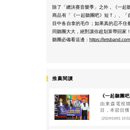
除了「總決賽音樂季」之外，《一起聽
商品有「《一起聽團吧》短Ｔ」、「
目中各自拿的毛巾；如果真的忍不住
同聽團大大，絕對讓你超划算帶回家
聽團必備看這邊：
https://letsband.com
推薦閱讀
《一起聽團吧
由東森電視聯
目，本節目獲
(2024/10/01 10:0