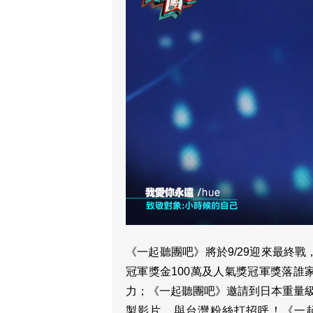
《一起聽團吧》將於9/29迎來最終
冠軍獎金100萬及人氣獎冠軍獎落
力；《一起聽團吧》邀請到日本重量級
製影片，與台灣粉絲打招呼！《一起