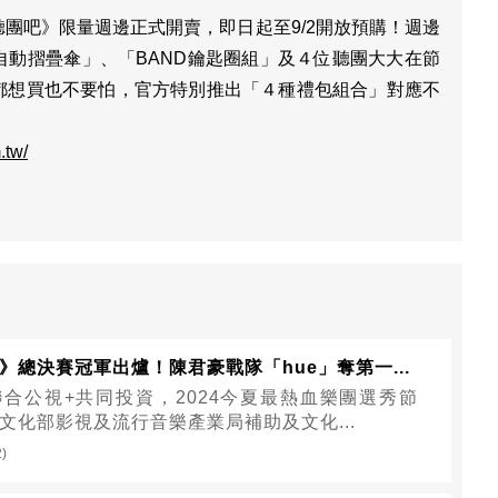
團吧》限量週邊正式開賣，即日起至9/2開放預購！週邊
自動摺疊傘」、「BAND鑰匙圈組」及４位聽團大大在節
都想買也不要怕，官方特別推出「４種禮包組合」對應不
！
.tw/
》總決賽冠軍出爐！陳君豪戰隊「hue」奪第一...
合公視+共同投資，2024今夏最熱血樂團選秀節
文化部影視及流行音樂產業局補助及文化...
2)