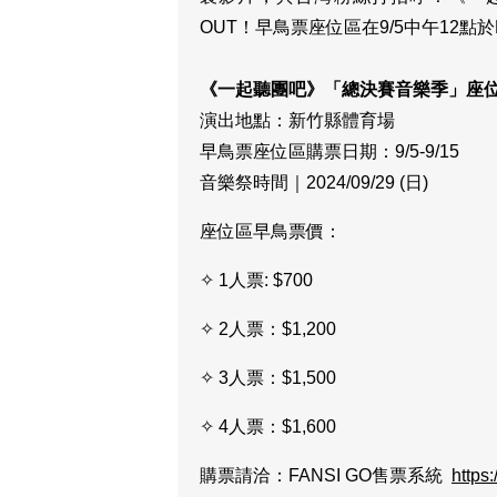
OUT！早鳥票座位區在9/5中午12點於F
《一起聽團吧》「總決賽音樂季」座
演出地點：新竹縣體育場
早鳥票座位區購票日期：9/5-9/15
音樂祭時間｜2024/09/29 (日)
座位區早鳥票價：
✧ 1人票: $700
✧ 2人票：$1,200
✧ 3人票：$1,500
✧ 4人票：$1,600
購票請洽：FANSI GO售票系統
https