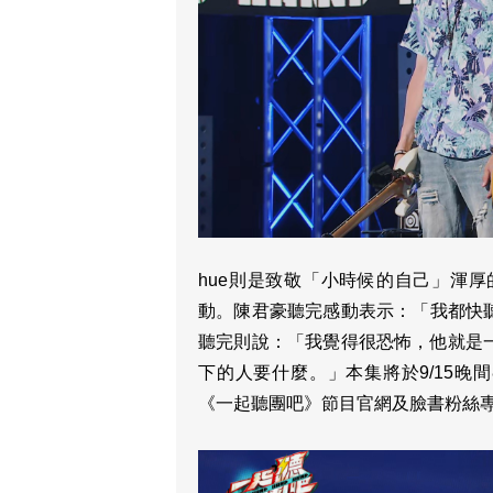
hue則是致敬「小時候的自己」渾
動。陳君豪聽完感動表示：「我都快
聽完則說：「我覺得很恐怖，他就是
下的人要什麼。」本集將於9/15晚
《一起聽團吧》節目官網及臉書粉絲