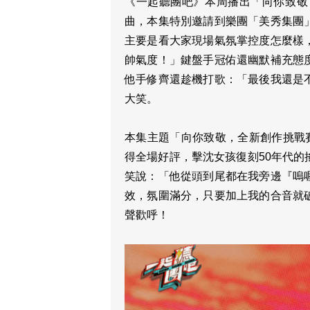
《一起聽團吧》本周播出「向你致敬，
曲，本集特別邀請到樂團「美秀集團
主要是看大家現場氣氛掌控度怎麼樣
帥氣度！」鍵盤手冠佑還幽默補充態
他手修齊還趁機打歌：「最後我還是
大笑。
本集主題「向你致敬，全新創作挑戰
得全場好評，擊沈女孩復刻50年代
笑說：「他從頭到尾都在我旁邊『嗚
效，氛圍滿分，只要加上我的合音就
聲歡呼！