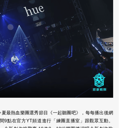
4今夏最熱血樂團選秀節目《一起聽團吧》，每每播出後網
間9點在官方YT頻道進行「練團直播室」跟觀眾互動。