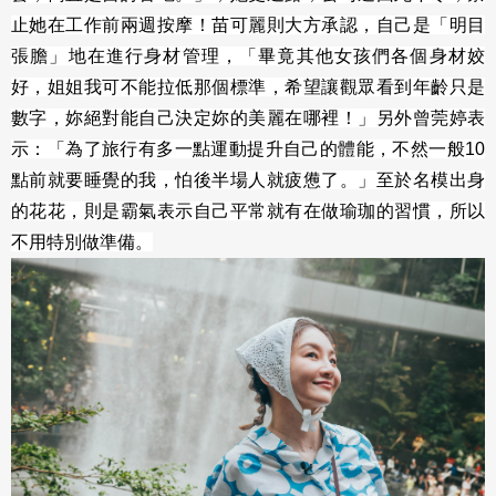
止她在工作前兩週按摩！苗可麗則大方承認，自己是「明目
張膽」地在進行身材管理，「畢竟其他女孩們各個身材姣
好，姐姐我可不能拉低那個標準，希望讓觀眾看到年齡只是
數字，妳絕對能自己決定妳的美麗在哪裡！」另外曾莞婷表
示：「為了旅行有多一點運動提升自己的體能，不然一般10
點前就要睡覺的我，怕後半場人就疲憊了。」至於名模出身
的花花，則是霸氣表示自己平常就有在做瑜珈的習慣，所以
不用特別做準備。