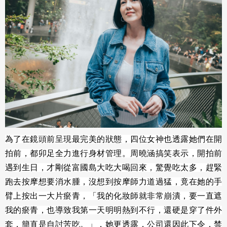
為了在鏡頭前呈現最完美的狀態，四位女神也透露她們在開
拍前，都卯足全力進行身材管理。周曉涵搞笑表示，開拍前
遇到生日，才剛從富國島大吃大喝回來，驚覺吃太多，趕緊
跑去按摩想要消水腫，沒想到按摩師力道過猛，竟在她的手
臂上按出一大片瘀青，「我的化妝師就非常崩潰，要一直遮
我的瘀青，也導致我第一天明明熱到不行，還硬是穿了件外
套，簡直是自討苦吃。」，她更透露，公司還因此下令，禁