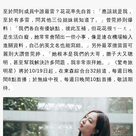
至於問到成員中誰最雷？花花率先自首：「應該就是我，
至於有多雷，問其他三位姐妹就知道了。」曾莞婷則爆
料：「我們各自有優缺點，彼此互補，但花花很ㄎㄧㄤ，
是生活白癡，她常常會鬧出一些小事，像是連在機場輸入
進關資料，自己的英文名也能寫錯。」另外最罩擔當苗可
麗則大讚曾莞婷，「她根本是我們的大哥，膽子大又聰
明，甚至幫我解決許多問題，我非常崇拜她。」《驚奇旅
明星》將於10/19日起，在東森綜合台32頻道，每週日晚
間8點首播；於無線中視，每週日晚間10點首播，敬請期
待。