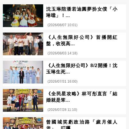
沈玉琳陪潘若迪圓夢扮女僕「小
琳噹」！...
(2026/08/07 10:01)
《人生無限好公司》首播開紅
盤，收視高...
(2026/08/03 14:18)
《人生無限好公司》8/2開播！沈
玉琳生死...
(2026/07/31 16:00)
《全民星攻略》林可彤直言「結
婚就是笨...
(2026/07/28 11:10)
曾國城笑虧政治路「歲月催人
老」 叮囑...