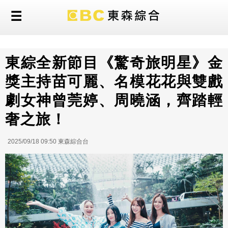
東綜全新節目《驚奇旅明星》金
獎主持苗可麗、名模花花與雙戲
劇女神曾莞婷、周曉涵，齊踏輕
奢之旅！
2025/09/18 09:50 東森綜合台