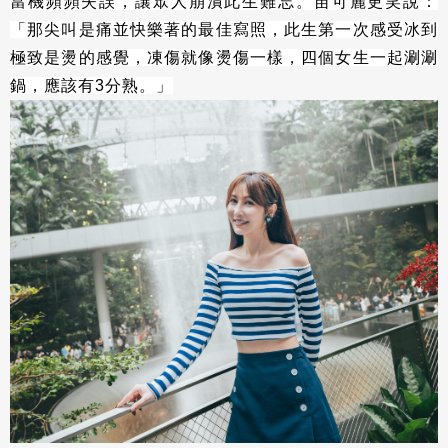
當機頻頻失誤，讓眾人崩潰此生難忘。苗可麗更笑說：
「那尖叫是痛並快樂著的最佳寫照，此生第一次感受冰到
極致是燙的感覺，凍傷就像燙傷一樣，四個女生一起涮涮
鍋，應該有3分熟。」