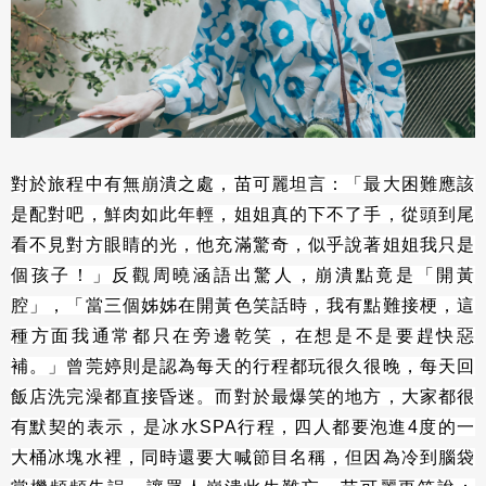
對於旅程中有無崩潰之處，苗可麗坦言：「最大困難應該
是配對吧，鮮肉如此年輕，姐姐真的下不了手，從頭到尾
看不見對方眼睛的光，他充滿驚奇，似乎說著姐姐我只是
個孩子！」反觀周曉涵語出驚人，崩潰點竟是「開黃
腔」，「當三個姊姊在開黃色笑話時，我有點難接梗，這
種方面我通常都只在旁邊乾笑，在想是不是要趕快惡
補。」曾莞婷則是認為每天的行程都玩很久很晚，每天回
飯店洗完澡都直接昏迷。而對於最爆笑的地方，大家都很
有默契的表示，是冰水SPA行程，四人都要泡進4度的一
大桶冰塊水裡，同時還要大喊節目名稱，但因為冷到腦袋