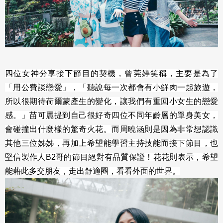
四位女神分享接下節目的契機，曾莞婷笑稱，主要是為了
「用公費談戀愛」，「聽說每一次都會有小鮮肉一起旅遊，
所以很期待荷爾蒙產生的變化，讓我們有重回小女生的戀愛
感。」苗可麗提到自己很好奇四位不同年齡層的單身美女，
會碰撞出什麼樣的驚奇火花。而周曉涵則是因為非常想認識
其他三位姊姊，再加上希望能學習主持技能而接下節目，也
堅信製作人B2哥的節目絕對有品質保證！花花則表示，希望
能藉此多交朋友，走出舒適圈，看看外面的世界。